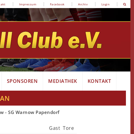
takt
Impressum
Facebook
Archiv
Login
SPONSOREN
MEDIATHEK
KONTAKT
LAN
ow - SG Warnow Papendorf
Gast
Tore