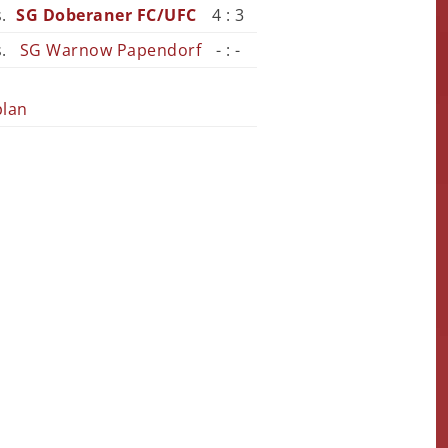
s.
SG Doberaner FC/UFC
4 : 3
s.
SG Warnow Papendorf
- : -
plan