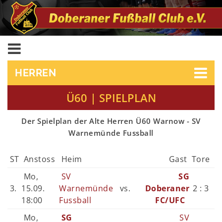
HERREN
Ü60 | SPIELPLAN
Der Spielplan der Alte Herren Ü60 Warnow - SV
Warnemünde Fussball
ST
Anstoss
Heim
Gast
Tore
Mo,
SV
SG
3.
15.09.
Warnemünde
vs.
Doberaner
2 : 3
18:00
Fussball
FC/UFC
Mo,
SG
SV