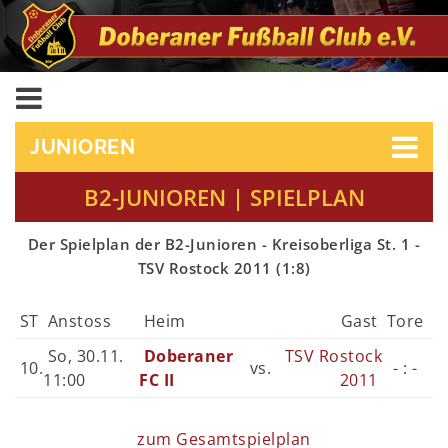
JUNIOREN
B2-JUNIOREN | SPIELPLAN
Der Spielplan der B2-Junioren - Kreisoberliga St. 1 -
TSV Rostock 2011 (1:8)
ST
Anstoss
Heim
Gast
Tore
So, 30.11.
Doberaner
TSV Rostock
10.
vs.
- : -
11:00
FC II
2011
zum Gesamtspielplan